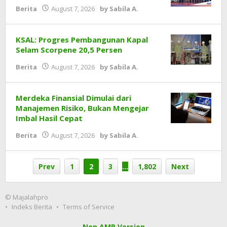
Berita
August 7, 2026
by
Sabila A.
KSAL: Progres Pembangunan Kapal
Selam Scorpene 20,5 Persen
Berita
August 7, 2026
by
Sabila A.
Merdeka Finansial Dimulai dari
Manajemen Risiko, Bukan Mengejar
Imbal Hasil Cepat
Berita
August 7, 2026
by
Sabila A.
Prev
1
2
3
…
1,802
Next
© Majalahpro
Indeks Berita
Terms of Service
Non AMP Version