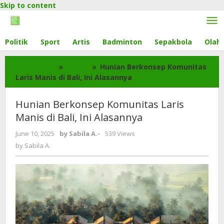
Skip to content
Politik
Sport
Artis
Badminton
Sepakbola
Olahr
Homepage
»
Berita
»
Hunian Berkonsep Komunitas
Laris Manis di Bali, Ini Alasannya
Hunian Berkonsep Komunitas Laris
Manis di Bali, Ini Alasannya
June 10, 2025
by
Sabila A.
-
539 Views
by
Sabila A.