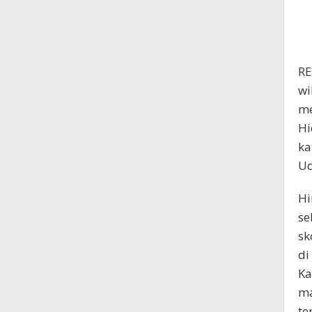
RE
wi
me
Hi
ka
Ud
Hi
se
sk
di
Ka
ma
te