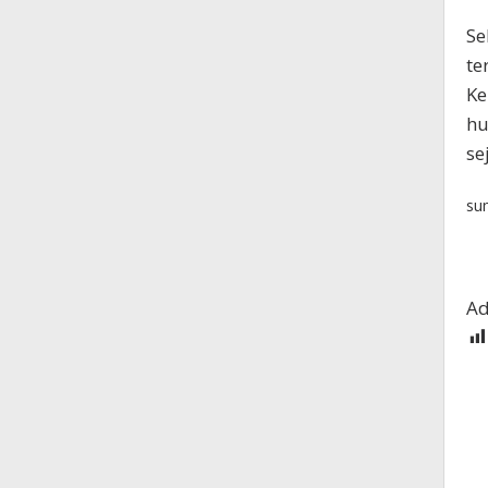
Se
te
Ke
hu
se
su
Ad