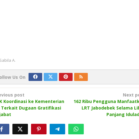
Sabila A.
ollow Us On
ost
evious post
Next p
avigation
K Koordinasi ke Kementerian
162 Ribu Pengguna Manfaat
 Terkait Dugaan Gratifikasi
LRT Jabodebek Selama Li
jabat
Panjang Idula