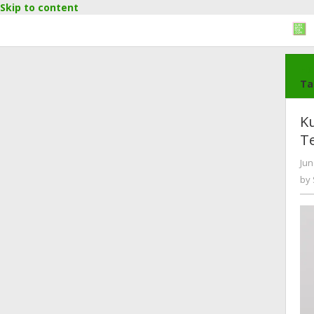
Skip to content
Ho
Ta
K
T
Jun
by