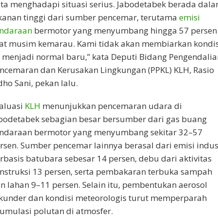
ita menghadapi situasi serius. Jabodetabek berada dal
kanan tinggi dari sumber pencemar, terutama
emisi
ndaraan
bermotor yang menyumbang hingga 57 persen
at musim kemarau. Kami tidak akan membiarkan kondis
i menjadi normal baru,” kata Deputi Bidang Pengendalia
ncemaran dan Kerusakan Lingkungan (PPKL) KLH, Rasio
dho Sani, pekan lalu.
aluasi
KLH
menunjukkan pencemaran udara di
bodetabek sebagian besar bersumber dari gas buang
ndaraan bermotor yang menyumbang sekitar 32–57
rsen. Sumber pencemar lainnya berasal dari emisi indus
rbasis batubara sebesar 14 persen, debu dari aktivitas
nstruksi 13 persen, serta pembakaran terbuka sampah
n lahan 9–11 persen. Selain itu, pembentukan aerosol
kunder dan kondisi meteorologis turut memperparah
umulasi polutan di atmosfer.