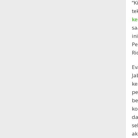
“K
te
ke
sa
in
Pe
Ri
Ev
Ja
ke
pe
be
ko
da
se
ak