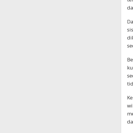
da
Da
si
di
se
Be
ku
se
ti
Ke
wi
me
da