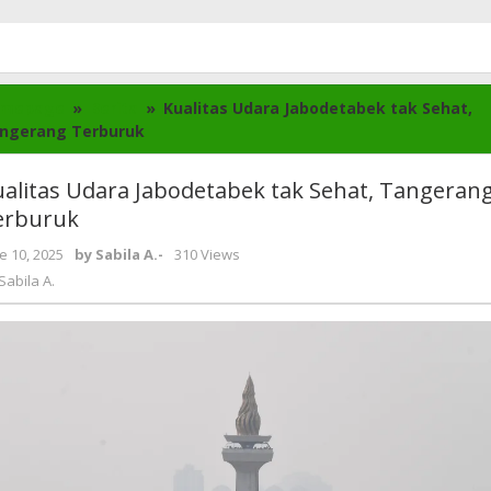
mepage
»
Berita
»
Kualitas Udara Jabodetabek tak Sehat,
ngerang Terburuk
ualitas Udara Jabodetabek tak Sehat, Tangeran
erburuk
e 10, 2025
by
Sabila A.
-
310 Views
Sabila A.