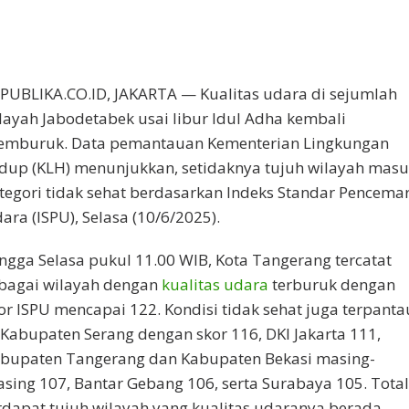
PUBLIKA.CO.ID,
JAKARTA — Kualitas udara di sejumlah
layah Jabodetabek usai libur Idul Adha kembali
mburuk. Data pemantauan Kementerian Lingkungan
dup (KLH) menunjukkan, setidaknya tujuh wilayah mas
tegori
tidak sehat
berdasarkan Indeks Standar Pencema
ara (ISPU), Selasa (10/6/2025).
ngga Selasa pukul 11.00 WIB, Kota Tangerang tercatat
bagai wilayah dengan
kualitas udara
terburuk dengan
or ISPU mencapai 122. Kondisi tidak sehat juga terpanta
 Kabupaten Serang dengan skor 116, DKI Jakarta 111,
bupaten Tangerang dan Kabupaten Bekasi masing-
sing 107, Bantar Gebang 106, serta Surabaya 105. Total
rdapat tujuh wilayah yang kualitas udaranya berada