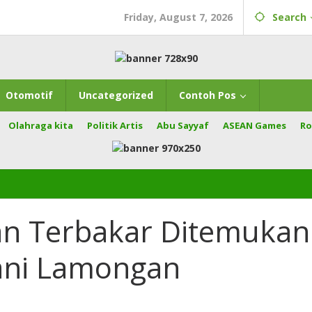
Friday, August 7, 2026
Search
Otomotif
Uncategorized
Contoh Pos
Olahraga kita
Politik Artis
Abu Sayyaf
ASEAN Games
Ro
n Terbakar Ditemukan
ani Lamongan