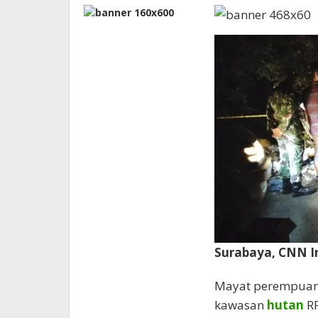
Surabaya, CNN I
Mayat perempuan 
kawasan
hutan
RP