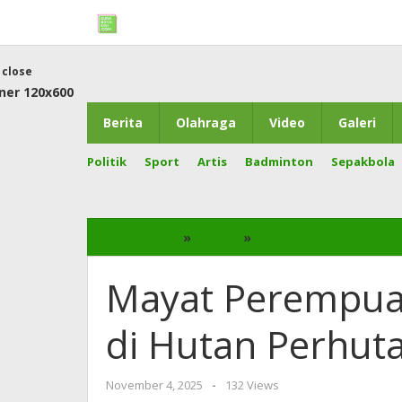
Skip
to
content
close
Berita
Olahraga
Video
Galeri
Politik
Sport
Artis
Badminton
Sepakbola
Homepage
»
Berita
»
Mayat
Perempuan
Terbakar
Mayat Perempua
Ditemukan
di
di Hutan Perhut
Hutan
Perhutani
Lamongan
November 4, 2025
by
-
132 Views
Sabila