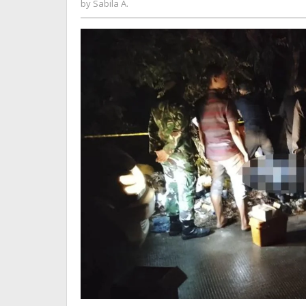
by
Sabila A.
A.