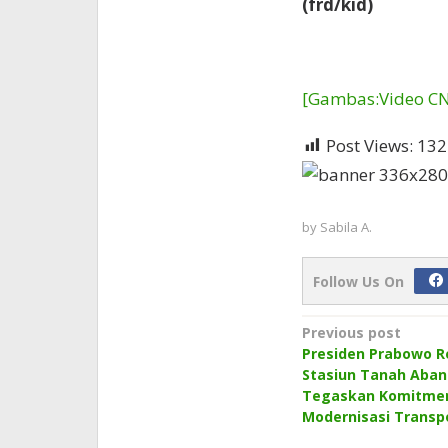
(frd/kid)
[Gambas:Video C
Post Views:
132
by
Sabila A.
Follow Us On
Post
Previous post
Presiden Prabowo 
navigation
Stasiun Tanah Aban
Tegaskan Komitme
Modernisasi Transpo