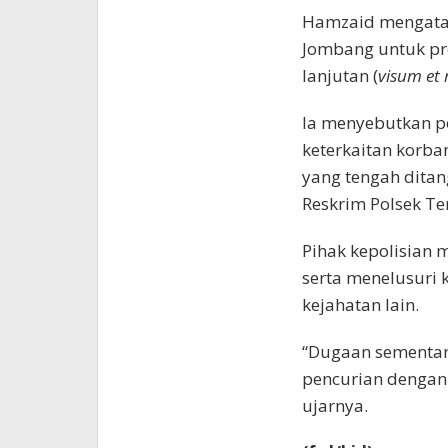
Hamzaid mengatak
Jombang untuk pro
lanjutan (
visum et
Ia menyebutkan p
keterkaitan korba
yang tengah ditan
Reskrim Polsek T
Pihak kepolisian 
serta menelusuri 
kejahatan lain.
“Dugaan sementar
pencurian dengan
ujarnya.