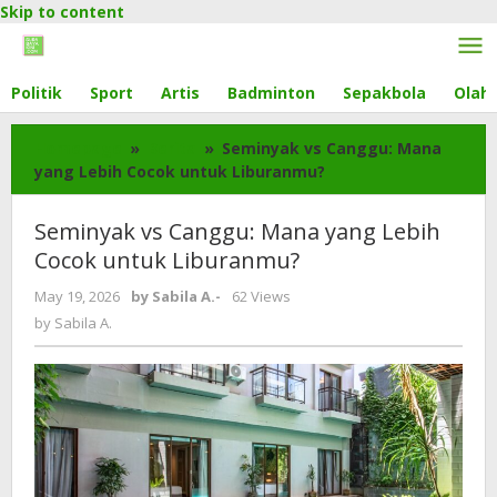
Skip to content
Politik
Sport
Artis
Badminton
Sepakbola
Olahr
Homepage
»
Berita
»
Seminyak vs Canggu: Mana
yang Lebih Cocok untuk Liburanmu?
Seminyak vs Canggu: Mana yang Lebih
Cocok untuk Liburanmu?
May 19, 2026
by
Sabila A.
-
62 Views
by
Sabila A.