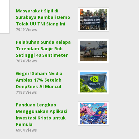
Masyarakat Sipil di
Surabaya Kembali Demo
Tolak UU TNI Siang Ini
7949 Views
Pelabuhan Sunda Kelapa
Terendam Banjir Rob
Setinggi 40 Sentimeter
7674 Views
Geger! Saham Nvidia
Ambles 17% Setelah
DeepSeek AI Muncul
7188 Views
Panduan Lengkap
Menggunakan Aplikasi
Investasi Kripto untuk
Pemula
6904 Views