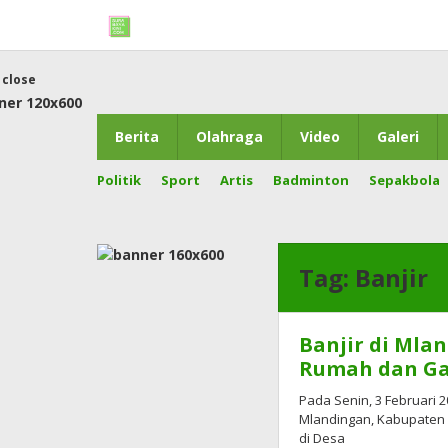
Skip
to
content
close
Berita
Olahraga
Video
Galeri
Politik
Sport
Artis
Badminton
Sepakbola
Tag:
Banjir
Banjir di Mla
Rumah dan Ga
Pada Senin, 3 Februari 
Mlandingan, Kabupaten S
di Desa