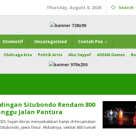
Thursday, August 6, 2026
Search
Otomotif
Uncategorized
Contoh Pos
Olahraga kita
Politik Artis
Abu Sayyaf
ASEAN Games
Ro
ndingan Situbondo Rendam 800
nggu Jalan Pantura
2025, hujan deras menyebabkan banjir di Kecamatan
itubondo, Jawa Timur. Akibatnya, sekitar 800 rumah