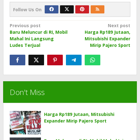
Follow Us On
Post
Previous post
Next post
Baru Meluncur di RI, Mobil
Harga Rp189 Jutaan,
navigation
Mahal Ini Langsung
Mitsubishi Expander
Ludes Terjual
Mirip Pajero Sport
Don't Miss
Harga Rp189 Jutaan, Mitsubishi
Expander Mirip Pajero Sport