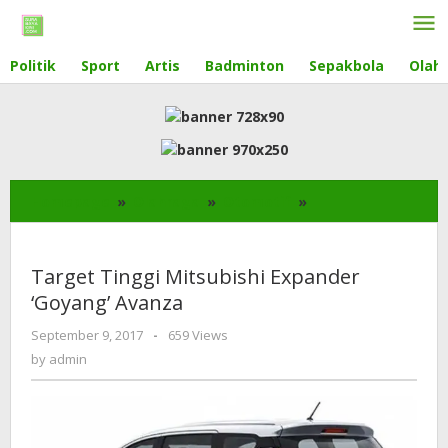
Skip
to
content
Politik
Sport
Artis
Badminton
Sepakbola
Olahr
Homepage
»
Olahraga
»
Otomotif
»
Target
Tinggi
Mitsubishi
Range rover
Expander
Target Tinggi Mitsubishi Expander
'Goyang'
‘Goyang’ Avanza
Avanza
September 9, 2017
by
-
659 Views
admin
by
admin